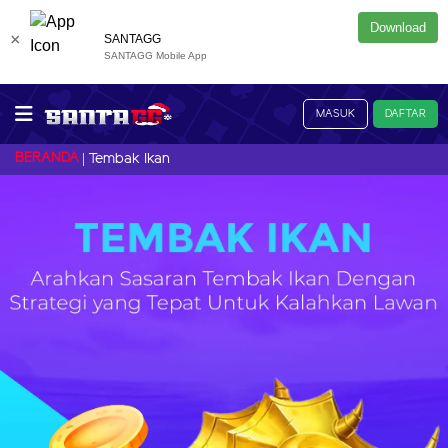
Download
×
SANTAGG
SANTAGG Mobile App
MASUK
DAFTAR
BERANDA
Tembak Ikan