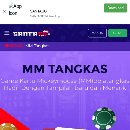
Download
×
SANTAGG
SANTAGG Mobile App
MASUK
DAFTAR
BERANDA
MM Tangkas