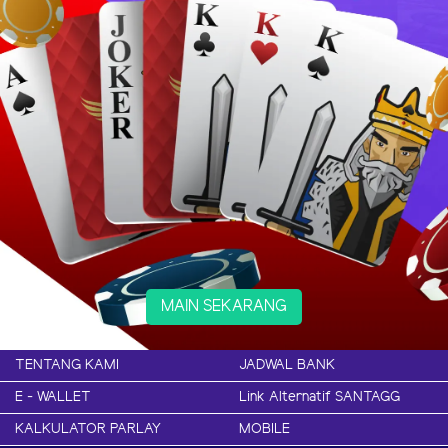
MAIN SEKARANG
TENTANG KAMI
JADWAL BANK
E - WALLET
Link Alternatif SANTAGG
KALKULATOR PARLAY
MOBILE