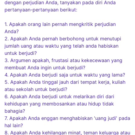
dengan perjudian Anda, tanyakan pada diri Anda
pertanyaan-pertanyaan berikut:
1. Apakah orang lain pernah mengkritik perjudian
Anda?
2. Apakah Anda pernah berbohong untuk menutupi
jumlah uang atau waktu yang telah anda habiskan
untuk berjudi?
3. Argumen apakah, frustasi atau kekecewaan yang
membuat Anda ingin untuk berjudi?
4. Apakah Anda berjudi saja untuk waktu yang lama?
5. Apakah Anda tinggal jauh dari tempat kerja, kuliah
atau sekolah untuk berjudi?
6. Apakah Anda berjudi untuk melarikan diri dari
kehidupan yang membosankan atau hidup tidak
bahagia?
7. Apakah Anda enggan menghabiskan 'uang judi' pada
hal lain?
8. Apakah Anda kehilangan minat, teman keluarga atau