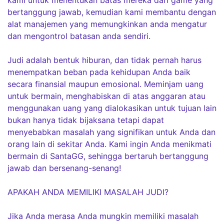
kami untuk menentukan batas mereka dari game yang
bertanggung jawab, kemudian kami membantu dengan
alat manajemen yang memungkinkan anda mengatur
dan mengontrol batasan anda sendiri.
Judi adalah bentuk hiburan, dan tidak pernah harus
menempatkan beban pada kehidupan Anda baik
secara finansial maupun emosional. Meminjam uang
untuk bermain, menghabiskan di atas anggaran atau
menggunakan uang yang dialokasikan untuk tujuan lain
bukan hanya tidak bijaksana tetapi dapat
menyebabkan masalah yang signifikan untuk Anda dan
orang lain di sekitar Anda. Kami ingin Anda menikmati
bermain di SantaGG, sehingga bertaruh bertanggung
jawab dan bersenang-senang!
APAKAH ANDA MEMILIKI MASALAH JUDI?
Jika Anda merasa Anda mungkin memiliki masalah