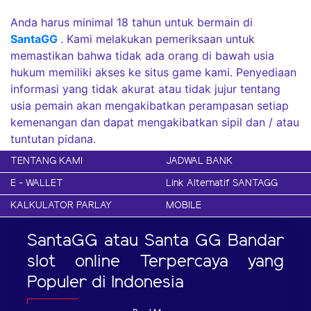
Anda harus minimal 18 tahun untuk bermain di
SantaGG
. Kami melakukan pemeriksaan untuk
memastikan bahwa tidak ada orang di bawah usia
hukum memiliki akses ke situs game kami. Penyediaan
informasi yang tidak akurat atau tidak jujur tentang
usia pemain akan mengakibatkan perampasan setiap
kemenangan dan dapat mengakibatkan sipil dan / atau
tuntutan pidana.
TENTANG KAMI
JADWAL BANK
E - WALLET
Link Alternatif SANTAGG
KALKULATOR PARLAY
MOBILE
SantaGG atau Santa GG Bandar
slot online Terpercaya yang
Populer di Indonesia